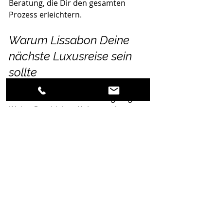
Beratung, die Dir den gesamten 
Prozess erleichtern.
Warum Lissabon Deine 
nächste Luxusreise sein 
sollte
Lissabon verbindet auf einzigartige 
Weise Geschichte, Kultur und 
modernen Lifestyle. Die Stadt ist 
lebendig, aber nicht hektisch. Hier 
kannst Du in charmanten Gassen 
flanieren, in edlen Restaurants 
dinieren und Dich in luxuriösen 
Hotels verwöhnen lassen. Die Nähe 
zum Meer sorgt für eine frische Brise 
und viele Möglichkeiten für exklusive 
Ausflüge.