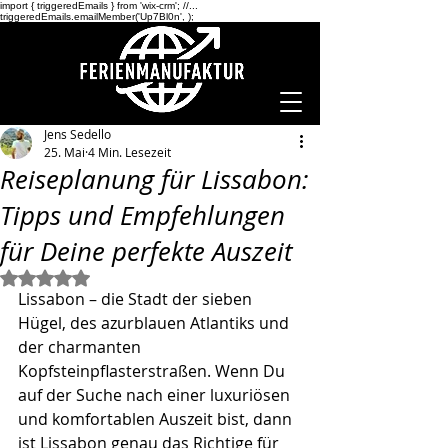
import { triggeredEmails } from 'wix-crm'; //...
triggeredEmails.emailMember('Up7Bl0n',
);
Jens Sedello
25. Mai
4 Min. Lesezeit
Reiseplanung für Lissabon:
Tipps und Empfehlungen
für Deine perfekte Auszeit
Mit NaN von 5 Sternen bewertet.
Lissabon – die Stadt der sieben 
Hügel, des azurblauen Atlantiks und 
der charmanten 
Kopfsteinpflasterstraßen. Wenn Du 
auf der Suche nach einer luxuriösen 
und komfortablen Auszeit bist, dann 
ist Lissabon genau das Richtige für 