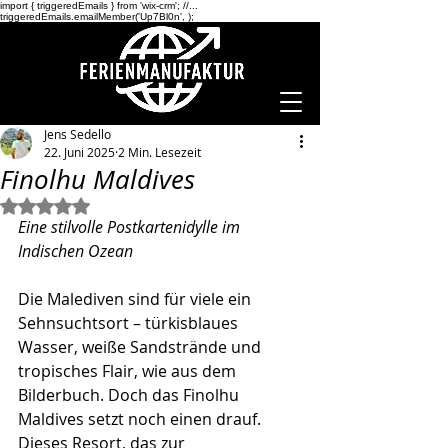
import { triggeredEmails } from 'wix-crm'; //...
triggeredEmails.emailMember('Up7Bl0n',
);
Jens Sedello
22. Juni 2025
2 Min. Lesezeit
Finolhu Maldives
Mit NaN von 5 Sternen bewertet.
Eine stilvolle Postkartenidylle im 
Indischen Ozean
Die Malediven sind für viele ein 
Sehnsuchtsort – türkisblaues 
Wasser, weiße Sandstrände und 
tropisches Flair, wie aus dem 
Bilderbuch. Doch das Finolhu 
Maldives setzt noch einen drauf. 
Dieses Resort, das zur 