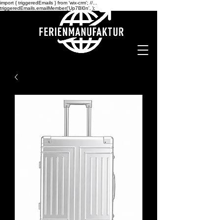
import { triggeredEmails } from 'wix-crm'; //...
triggeredEmails.emailMember('Up7Bl0n',
);