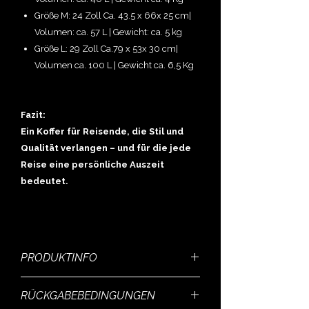
Größe M: 24 Zoll Ca. 43.5 x 66x 25 cm|
Volumen: ca. 57 L | Gewicht: ca. 5 kg
Größe L: 29 Zoll Ca.79 x 53x 30 cm|
Volumen ca. 100 L | Gewicht ca. 6,5 Kg
Fazit:
Ein Koffer für Reisende, die Stil und
Qualität verlangen – und für die jede
Reise eine persönliche Auszeit
bedeutet.
PRODUKTINFO
MEINE AUSZEIT –
RÜCKGABEBEDINGUNGEN
Koffer „FERIENMANUFAKTUR Edition“