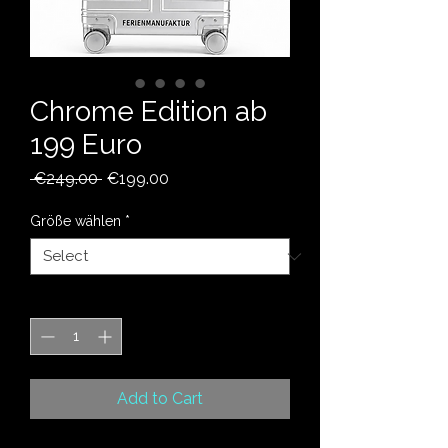
Chrome Edition ab
199 Euro
Regular
Sale
 €249.00 
€199.00
Price
Price
Größe wählen
*
Quantity
*
Add to Cart