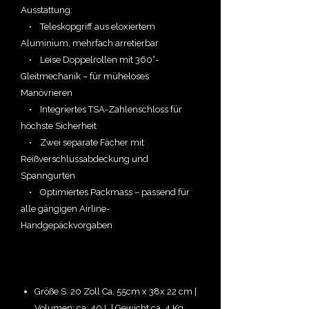
Ausstattung:
• Teleskopgriff aus eloxiertem
Aluminium, mehrfach arretierbar
• Leise Doppelrollen mit 360°-
Gleitmechanik – für müheloses
Manövrieren
• Integriertes TSA-Zahlenschloss für
höchste Sicherheit
• Zwei separate Fächer mit
Reißverschlussabdeckung und
Spanngurten
• Optimiertes Packmass – passend für
alle gängigen Airline-
Handgepäckvorgaben
Größe S: 20 Zoll Ca. 55cm x 38x 22 cm |
Volumen: ca. 40 L | Gewicht ca. 4 Kg